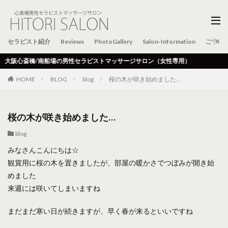
セラピスト紹介
Reviews
PhotoGallery
Salon-Information
ご予約
大阪心斎橋/南船場の男性セラピストマッサージサロン（女性専用）
HOME
BLOG
blog
桜の木が咲き始めました…
桜の木が咲き始めました…
blog
みなさんこんにちは☆
観賞用に桜の木を置きましたが、部屋の暖かさでつぼみが開き始
めました
来週には咲いてしまいますね
まだまだ寒い日が続きますが、早く春が来るといいですね